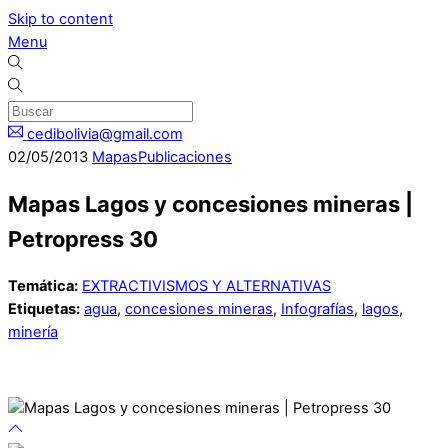
Skip to content
Menu
cedibolivia@gmail.com
02
/
05
/
2013
Mapas
Publicaciones
Mapas Lagos y concesiones mineras |
Petropress 30
Temática:
EXTRACTIVISMOS Y ALTERNATIVAS
Etiquetas:
agua
,
concesiones mineras
,
Infografías
,
lagos
,
minería