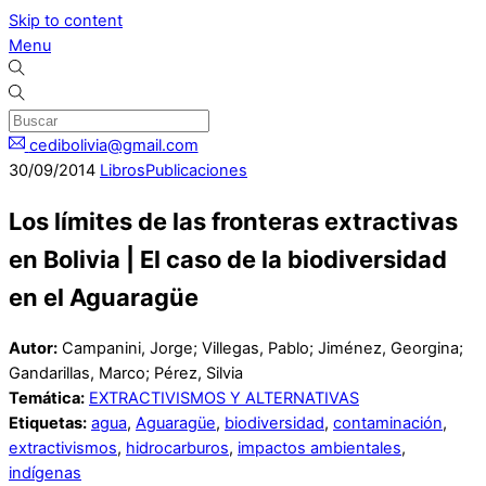
Skip to content
Menu
cedibolivia@gmail.com
30
/
09
/
2014
Libros
Publicaciones
Los límites de las fronteras extractivas
en Bolivia | El caso de la biodiversidad
en el Aguaragüe
Autor:
Campanini, Jorge; Villegas, Pablo; Jiménez, Georgina;
Gandarillas, Marco; Pérez, Silvia
Temática:
EXTRACTIVISMOS Y ALTERNATIVAS
Etiquetas:
agua
,
Aguaragüe
,
biodiversidad
,
contaminación
,
extractivismos
,
hidrocarburos
,
impactos ambientales
,
indígenas