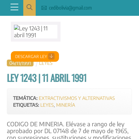
Skip
Menu
cedibolivia@gmail.com
to
content
DESCARGAR LEY
04
/
11
/
1991
LEYES
LEY 1243 | 11 ABRIL 1991
TEMÁTICA:
EXTRACTIVISMOS Y ALTERNATIVAS
ETIQUETAS:
LEYES
,
MINERÍA
CODIGO DE MINERIA. Elévase a rango de ley
aprobado por DL 07148 de 7 de mayo de 1965,
con supresiones, sustituciones y modificaciones