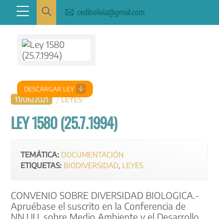
Skip
Menu
cedibolivia@gmail.com
to
content
DESCARGAR LEY
11
/
06
/
2021
LEYES
LEY 1580 (25.7.1994)
TEMÁTICA:
DOCUMENTACIÓN
ETIQUETAS:
BIODIVERSIDAD
,
LEYES
CONVENIO SOBRE DIVERSIDAD BIOLOGICA.-
Apruébase el suscrito en la Conferencia de
NN.UU. sobre Medio Ambiente y el Desarrollo