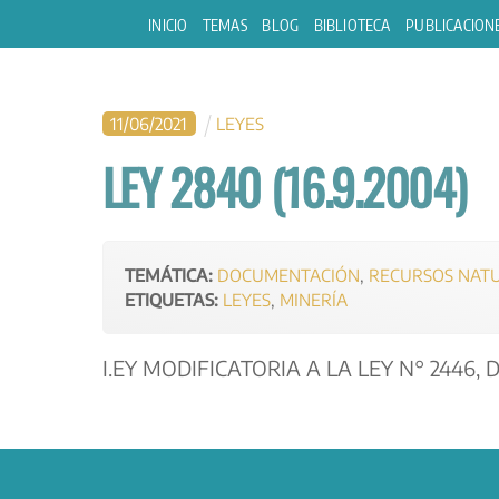
Skip
INICIO
TEMAS
BLOG
BIBLIOTECA
PUBLICACION
to
content
11
/
06
/
2021
LEYES
LEY 2840 (16.9.2004)
TEMÁTICA:
DOCUMENTACIÓN
,
RECURSOS NAT
ETIQUETAS:
LEYES
,
MINERÍA
I.EY MODIFICATORIA A LA LEY N° 2446