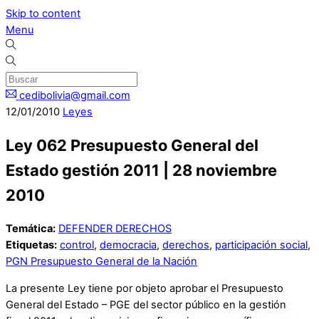
Skip to content
Menu
cedibolivia@gmail.com
12
/
01
/
2010
Leyes
Ley 062 Presupuesto General del
Estado gestión 2011 | 28 noviembre
2010
Temática:
DEFENDER DERECHOS
Etiquetas:
control
,
democracia
,
derechos
,
participación social
,
PGN Presupuesto General de la Nación
La presente Ley tiene por objeto aprobar el Presupuesto
General del Estado – PGE del sector público en la gestión