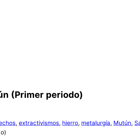
ún (Primer periodo)
echos
,
extractivismos
,
hierro
,
metalurgía
,
Mutún
,
S