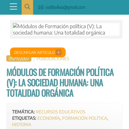
Skip
Menu
cedibolivia@gmail.com
to
content
DESCARGAR ARTÍCULO
05
/
11
/
2007
PUBLICACIONES
MÓDULOS DE FORMACIÓN POLÍTICA
(V): LA SOCIEDAD HUMANA: UNA
TOTALIDAD ORGÁNICA
TEMÁTICA:
RECURSOS EDUCATIVOS
ETIQUETAS:
ECONOMÍA
,
FORMACIÓN POLÍTICA
,
HISTORIA