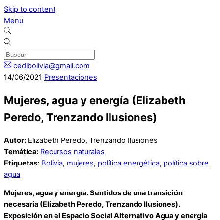
Skip to content
Menu
cedibolivia@gmail.com
14
/
06
/
2021
Presentaciones
Mujeres, agua y energía (Elizabeth
Peredo, Trenzando Ilusiones)
Autor:
Elizabeth Peredo, Trenzando Ilusiones
Temática:
Recursos naturales
Etiquetas:
Bolivia
,
mujeres
,
política energética
,
política sobre
agua
Mujeres, agua y energía. Sentidos de una transición
necesaria (Elizabeth Peredo, Trenzando Ilusiones).
Exposición en el Espacio Social Alternativo Agua y energía