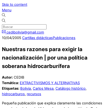
Skip to content
Menu
cedibolivia@gmail.com
10
/
04
/
2005
Cartillas didácticas
Publicaciones
Nuestras razones para exigir la
nacionalización | por una política
soberana hidrocarburífera
Autor:
CEDIB
Temática:
EXTRACTIVISMOS Y ALTERNATIVAS
Etiquetas:
Bolivia
,
Carlos Mesa
,
Catálogo histórico
,
hidrocarburos
,
recursos
Pequeña publicación que explica claramente las condiciones