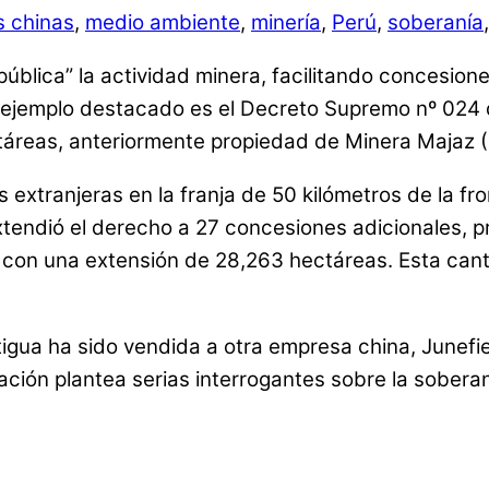
 chinas
,
medio ambiente
,
minería
,
Perú
,
soberanía
ública” la actividad minera, facilitando concesion
Un ejemplo destacado es el Decreto Supremo nº 024 
táreas, anteriormente propiedad de Minera Majaz (
extranjeras en la franja de 50 kilómetros de la fro
extendió el derecho a 27 concesiones adicionales,
 con una extensión de 28,263 hectáreas. Esta can
gua ha sido vendida a otra empresa china, Junefie
uación plantea serias interrogantes sobre la soberan