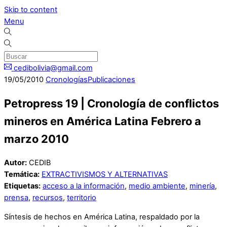
Skip to content
Menu
cedibolivia@gmail.com
19
/
05
/
2010
Cronologías
Publicaciones
Petropress 19 | Cronología de conflictos
mineros en América Latina Febrero a
marzo 2010
Autor:
CEDIB
Temática:
EXTRACTIVISMOS Y ALTERNATIVAS
Etiquetas:
acceso a la información
,
medio ambiente
,
minería
,
prensa
,
recursos
,
territorio
Síntesis de hechos en América Latina, respaldado por la