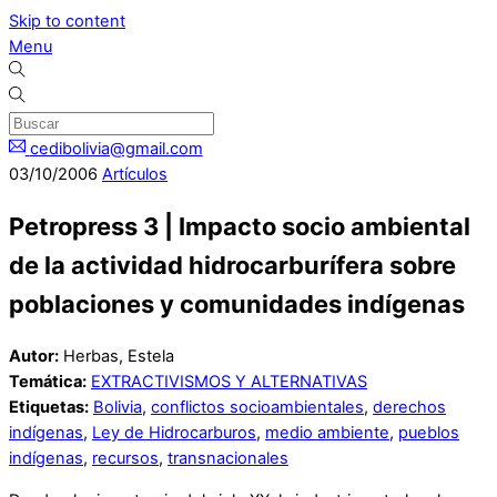
Skip to content
Menu
cedibolivia@gmail.com
03
/
10
/
2006
Artículos
Petropress 3 | Impacto socio ambiental
de la actividad hidrocarburífera sobre
poblaciones y comunidades indígenas
Autor:
Herbas, Estela
Temática:
EXTRACTIVISMOS Y ALTERNATIVAS
Etiquetas:
Bolivia
,
conflictos socioambientales
,
derechos
indígenas
,
Ley de Hidrocarburos
,
medio ambiente
,
pueblos
indígenas
,
recursos
,
transnacionales