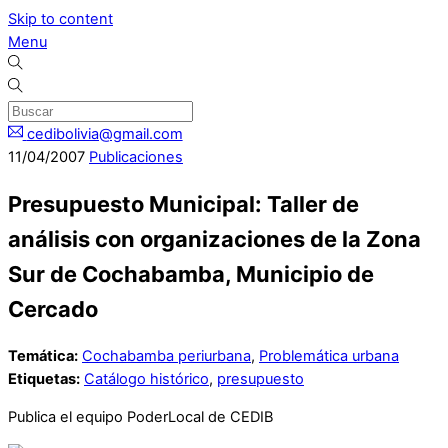
Skip to content
Menu
cedibolivia@gmail.com
11
/
04
/
2007
Publicaciones
Presupuesto Municipal: Taller de
análisis con organizaciones de la Zona
Sur de Cochabamba, Municipio de
Cercado
Temática:
Cochabamba periurbana
,
Problemática urbana
Etiquetas:
Catálogo histórico
,
presupuesto
Publica el equipo PoderLocal de CEDIB