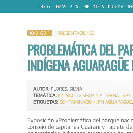
Skip
INICIO
TEMAS
BLOG
BIBLIOTECA
PUBLICACION
to
content
10
/
01
/
2011
PRESENTACIONES
PROBLEMÁTICA DEL PA
INDÍGENA AGUARAGÜE D
AUTOR:
FLORES, SILVIA
TEMÁTICA:
EXTRACTIVISMOS Y ALTERNATIVAS
ETIQUETAS:
CONTAMINACIÓN
,
PN AGUARAGÜE
Exposición «Problemática del parque nacio
consejo de capitanes Guarani y Tapiete de T
en territorios indígenas. trasfondos del co