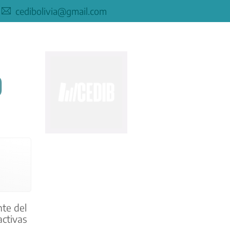
cedibolivia@gmail.com
O
te del
activas