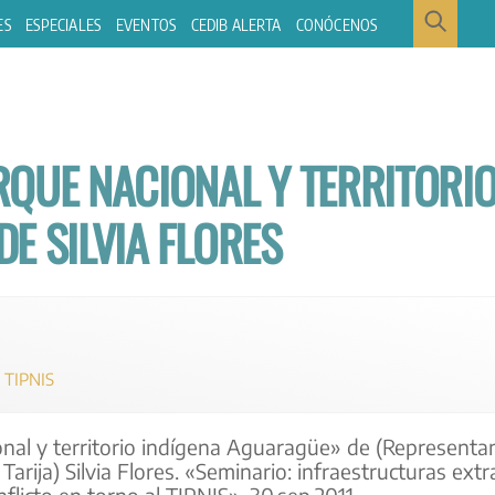
ES
ESPECIALES
EVENTOS
CEDIB ALERTA
CONÓCENOS
RQUE NACIONAL Y TERRITORI
E SILVIA FLORES
,
TIPNIS
nal y territorio indígena Aguaragüe» de (Representan
arija) Silvia Flores. «Seminario: infraestructuras extr
nflicto en torno al TIPNIS». 30.sep.2011