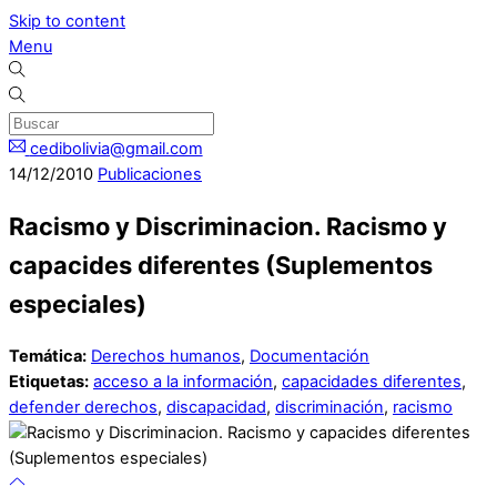
Skip to content
Menu
cedibolivia@gmail.com
14
/
12
/
2010
Publicaciones
Racismo y Discriminacion. Racismo y
capacides diferentes (Suplementos
especiales)
Temática:
Derechos humanos
,
Documentación
Etiquetas:
acceso a la información
,
capacidades diferentes
,
defender derechos
,
discapacidad
,
discriminación
,
racismo