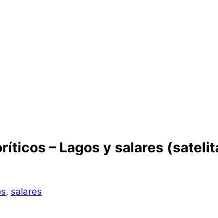
ticos – Lagos y salares (satelit
os
,
salares