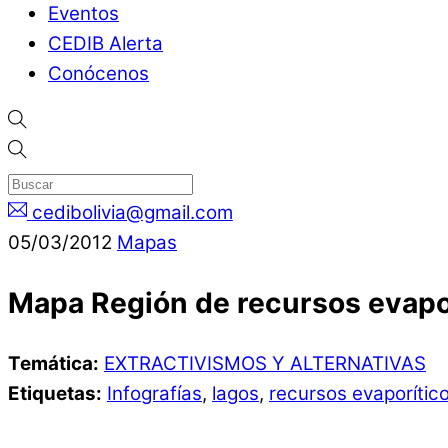
Eventos
CEDIB Alerta
Conócenos
cedibolivia@gmail.com
05
/
03
/
2012
Mapas
Mapa Región de recursos evaporí
Temática:
EXTRACTIVISMOS Y ALTERNATIVAS
Etiquetas:
Infografías
,
lagos
,
recursos evaporític