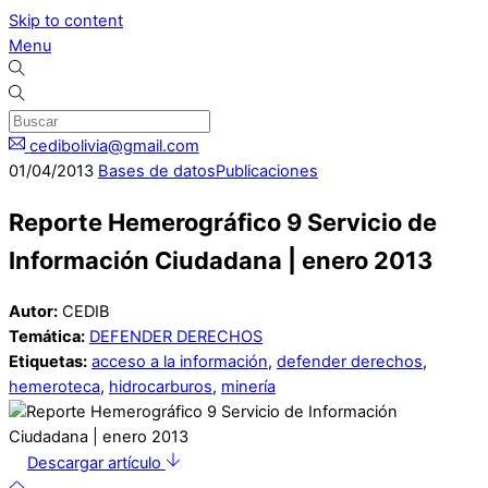
Skip to content
Menu
cedibolivia@gmail.com
01
/
04
/
2013
Bases de datos
Publicaciones
Reporte Hemerográfico 9 Servicio de
Información Ciudadana | enero 2013
Autor:
CEDIB
Temática:
DEFENDER DERECHOS
Etiquetas:
acceso a la información
,
defender derechos
,
hemeroteca
,
hidrocarburos
,
minería
Descargar artículo