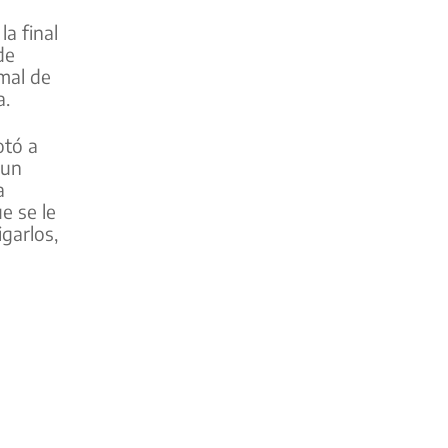
a final
de
mal de
a.
otó a
 un
a
e se le
garlos,