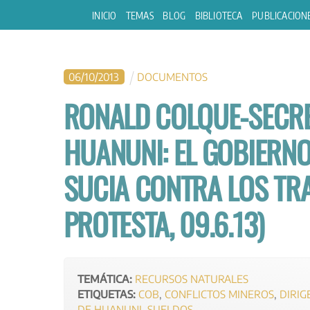
Skip
INICIO
TEMAS
BLOG
BIBLIOTECA
PUBLICACION
to
content
06
/
10
/
2013
DOCUMENTOS
RONALD COLQUE-SECRE
HUANUNI: EL GOBIERNO
SUCIA CONTRA LOS TR
PROTESTA, 09.6.13)
TEMÁTICA:
RECURSOS NATURALES
ETIQUETAS:
COB
,
CONFLICTOS MINEROS
,
DIRIG
DE HUANUNI
,
SUELDOS