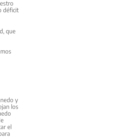
estro
 déficit
d, que
tamos
anedo y
ejan los
anedo
de
ar el
para