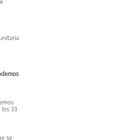
de
nitaria
podemos
hemos
 los 33
ue se