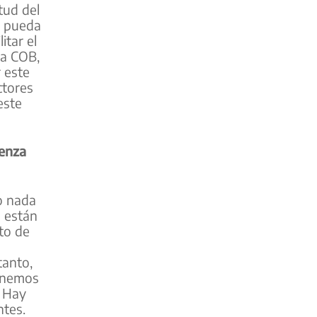
tud del
e pueda
itar el
la COB,
 este
ctores
este
üenza
o nada
s están
to de
tanto,
tenemos
. Hay
ntes.