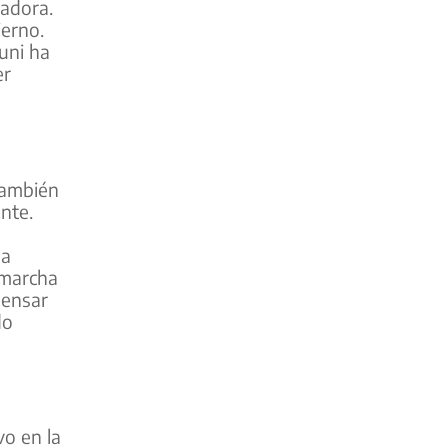
jadora.
ierno.
uni ha
er
también
nte.
ha
 marcha
pensar
do
o en la