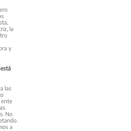
ero
os
sta,
iz, la
tro
ora y
está
a las
to
o ente
las
es. No
petando.
mos a