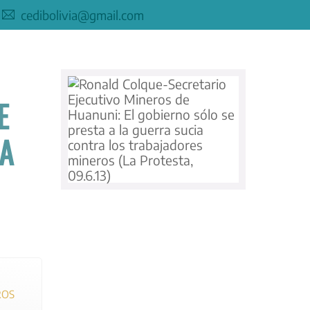
cedibolivia@gmail.com
E
RA
ROS