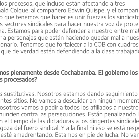
s procesos, que incluso están afectando a tres
nald Colque, al compañero Edwin Quispe, y el compañ
o que tenemos que hacer es unir fuerzas los sindicat
os sectores sindicales para hacer nuestra voz de prote
a. Estamos para poder defender a nuestro entre matr
er a personajes que están haciendo quedar mal a nues
ionario. Tenemos que fortalecer a la COB con cuadros
que de verdad estén defendiendo a la clase trabajad
mos plenamente desde Cochabamba. El gobierno los 
los procesados?
 sustitutivas. Nosotros estamos dando seguimiento 
rentes sitios. No vamos a descuidar en ningún momen
 nosotros vamos a pedir a todos los afiliados a nuestr
nuncien contra las persecuciones. Están penalizando 
el tiempo de las dictaduras a los dirigentes sindical
za del fuero sindical. Y a la final ni eso se está res
 esté amedrentando. Estamos en pie de lucha. No va