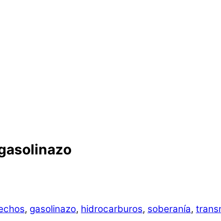
 gasolinazo
echos
,
gasolinazo
,
hidrocarburos
,
soberanía
,
trans