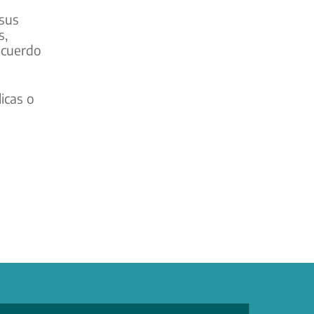
 sus
s,
acuerdo
icas o