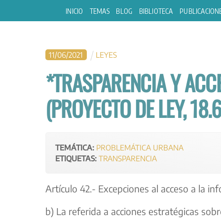
Skip
INICIO
TEMAS
BLOG
BIBLIOTECA
PUBLICACION
to
content
11
/
06
/
2021
LEYES
*TRASPARENCIA Y ACC
(PROYECTO DE LEY, 18.6
TEMÁTICA:
PROBLEMÁTICA URBANA
ETIQUETAS:
TRANSPARENCIA
Artículo 42.- Excepciones al acceso a la in
b) La referida a acciones estratégicas sob