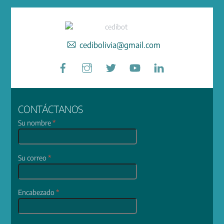
cedibolivia@gmail.com
Facebook
Instagram
Twitter
YouTube
LinkedIn
CONTÁCTANOS
Su nombre
*
Su correo
*
Encabezado
*