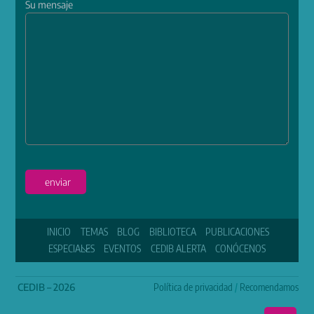
Su mensaje
enviar
INICIO
TEMAS
BLOG
BIBLIOTECA
PUBLICACIONES
ESPECIALES
EVENTOS
CEDIB ALERTA
CONÓCENOS
CEDIB – 2026
Política de privacidad
/
Recomendamos