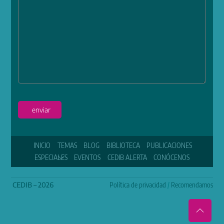
enviar
INICIO
TEMAS
BLOG
BIBLIOTECA
PUBLICACIONES
ESPECIALES
EVENTOS
CEDIB ALERTA
CONÓCENOS
CEDIB – 2026
Política de privacidad
/
Recomendamos