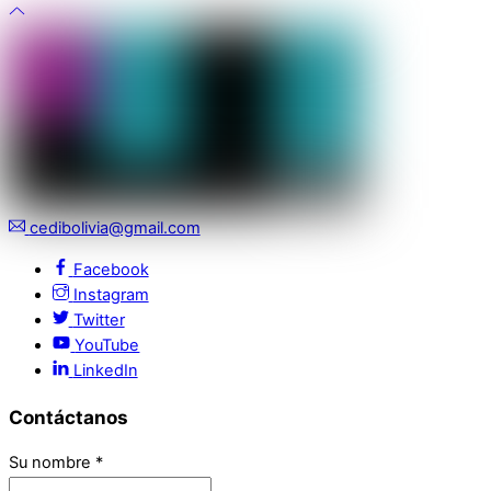
cedibolivia@gmail.com
Facebook
Instagram
Twitter
YouTube
LinkedIn
Contáctanos
Su nombre
*