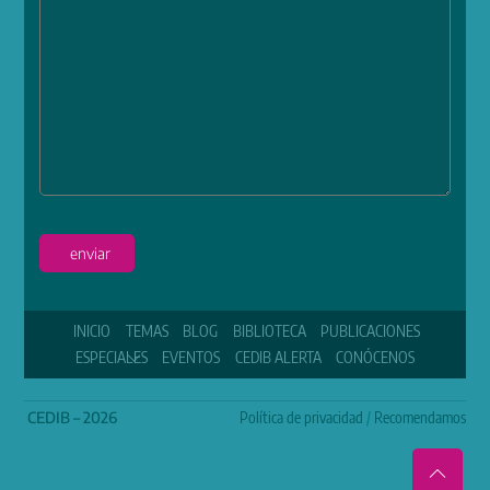
enviar
INICIO
TEMAS
BLOG
BIBLIOTECA
PUBLICACIONES
ESPECIALES
EVENTOS
CEDIB ALERTA
CONÓCENOS
CEDIB – 2026
Política de privacidad
/
Recomendamos