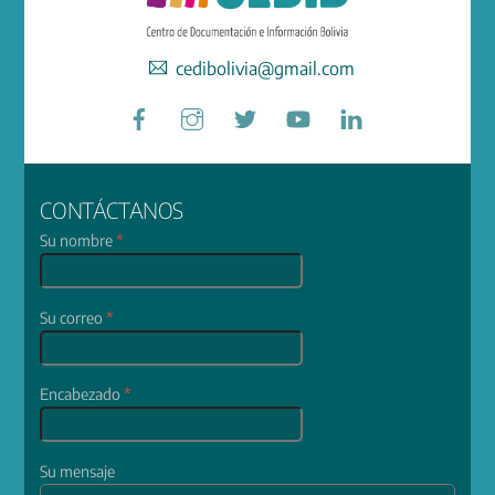
cedibolivia@gmail.com
Facebook
Instagram
Twitter
YouTube
LinkedIn
CONTÁCTANOS
Su nombre
*
Su correo
*
Encabezado
*
Su mensaje