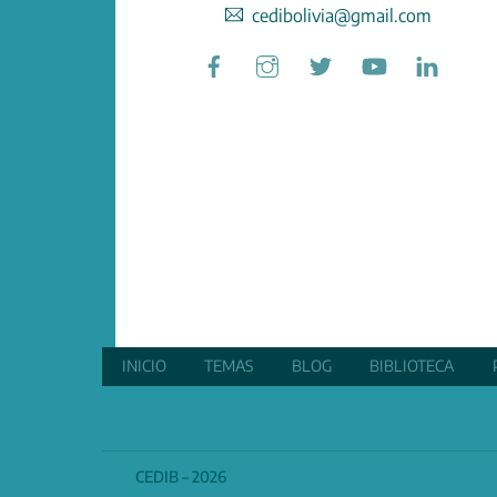
cedibolivia@gmail.com
Facebook
Instagram
Twitter
YouTube
Linked
INICIO
TEMAS
BLOG
BIBLIOTECA
CEDIB – 2026