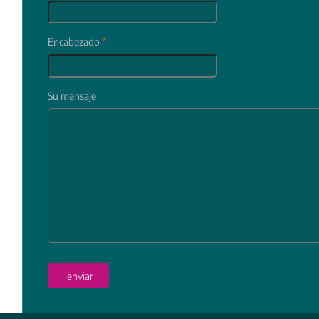
Encabezado
*
Su mensaje
In
enviar