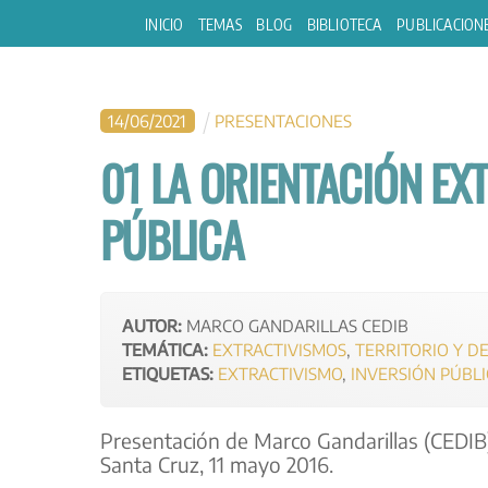
Skip
INICIO
TEMAS
BLOG
BIBLIOTECA
PUBLICACION
to
content
14
/
06
/
2021
PRESENTACIONES
01 LA ORIENTACIÓN EXT
PÚBLICA
AUTOR:
MARCO GANDARILLAS CEDIB
TEMÁTICA:
EXTRACTIVISMOS
,
TERRITORIO Y D
ETIQUETAS:
EXTRACTIVISMO
,
INVERSIÓN PÚBLI
Presentación de Marco Gandarillas (CEDIB)
Santa Cruz, 11 mayo 2016.