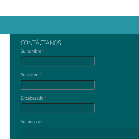
CONTÁCTANOS
Su nombre
*
Su correo
*
Encabezado
*
Su mensaje
In