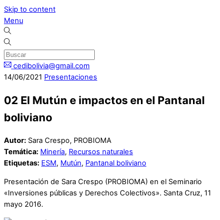
Skip to content
Menu
cedibolivia@gmail.com
14
/
06
/
2021
Presentaciones
02 El Mutún e impactos en el Pantanal
boliviano
Autor:
Sara Crespo, PROBIOMA
Temática:
Minería
,
Recursos naturales
Etiquetas:
ESM
,
Mutún
,
Pantanal boliviano
Presentación de Sara Crespo (PROBIOMA) en el Seminario
«Inversiones públicas y Derechos Colectivos». Santa Cruz, 11
mayo 2016.