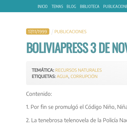
Skip
INICIO
TEMAS
BLOG
BIBLIOTECA
PUBLICACION
to
content
17
/
11
/
1999
PUBLICACIONES
BOLIVIAPRESS 3 DE NO
TEMÁTICA:
RECURSOS NATURALES
ETIQUETAS:
AGUA
,
CORRUPCIÓN
Contenido:
1. Por fin se promulgó el Código Niño, Ni
2. La tenebrosa telenovela de la Policía Na