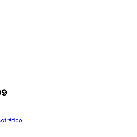
99
otráfico