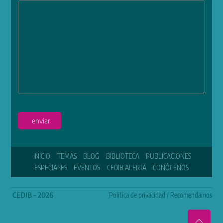
enviar
INICIO
TEMAS
BLOG
BIBLIOTECA
PUBLICACIONES
ESPECIALES
EVENTOS
CEDIB ALERTA
CONÓCENOS
CEDIB – 2026
Política de privacidad
/
Recomendamos