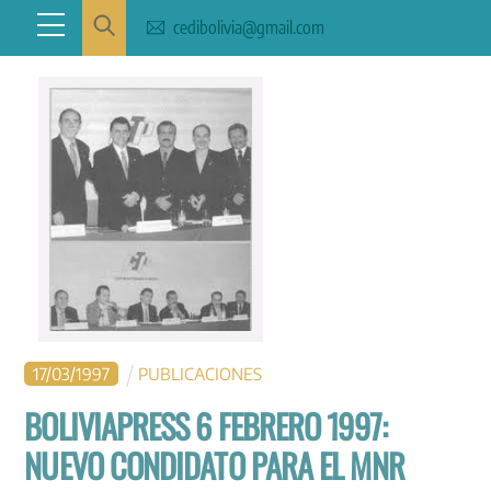
Skip
Menu
cedibolivia@gmail.com
to
content
17
/
03
/
1997
PUBLICACIONES
BOLIVIAPRESS 6 FEBRERO 1997:
NUEVO CONDIDATO PARA EL MNR