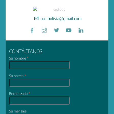
cedibolivia@gmail.com
Facebook
Instagram
Twitter
YouTube
LinkedIn
CONTÁCTANOS
Su nombre
*
Su correo
*
Encabezado
*
Su mensaje