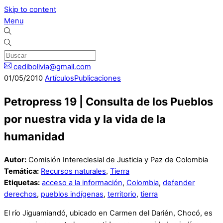
Skip to content
Menu
cedibolivia@gmail.com
01
/
05
/
2010
Artículos
Publicaciones
Petropress 19 | Consulta de los Pueblos
por nuestra vida y la vida de la
humanidad
Autor:
Comisión Intereclesial de Justicia y Paz de Colombia
Temática:
Recursos naturales
,
Tierra
Etiquetas:
acceso a la información
,
Colombia
,
defender
derechos
,
pueblos indígenas
,
territorio
,
tierra
El río Jiguamiandó, ubicado en Carmen del Darién, Chocó, es