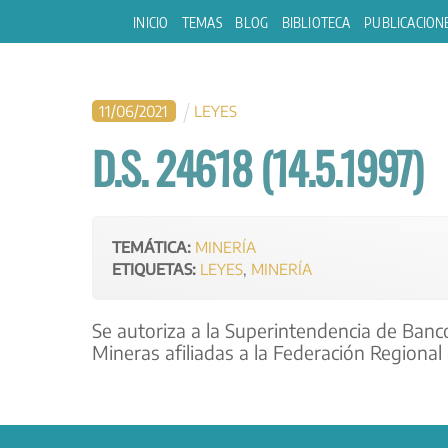
Skip
INICIO
TEMAS
BLOG
BIBLIOTECA
PUBLICACION
to
content
11
/
06
/
2021
LEYES
D.S. 24618 (14.5.1997)
TEMÁTICA:
MINERÍA
ETIQUETAS:
LEYES
,
MINERÍA
Se autoriza a la Superintendencia de Banc
Mineras afiliadas a la Federación Regiona