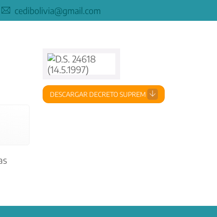
cedibolivia@gmail.com
DESCARGAR DECRETO SUPREM
as