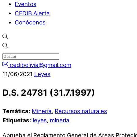
Eventos
CEDIB Alerta
Conócenos
cedibolivia@gmail.com
11
/
06
/
2021
Leyes
D.S. 24781 (31.7.1997)
Temática:
Minería
,
Recursos naturales
Etiquetas:
leyes
,
minería
Aprueba el Reglamento General de Areas Protegidas