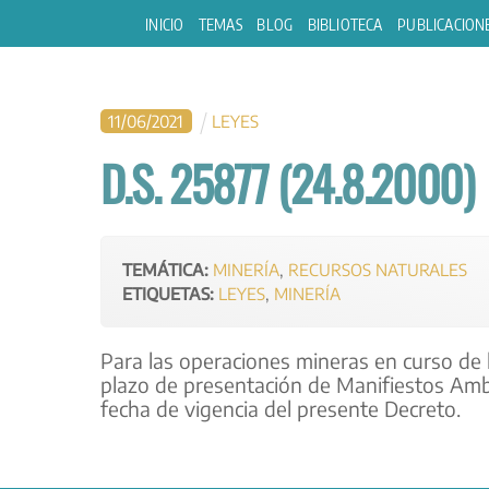
Skip
INICIO
TEMAS
BLOG
BIBLIOTECA
PUBLICACION
to
content
11
/
06
/
2021
LEYES
D.S. 25877 (24.8.2000)
TEMÁTICA:
MINERÍA
,
RECURSOS NATURALES
ETIQUETAS:
LEYES
,
MINERÍA
Para las operaciones mineras en curso de 
plazo de presentación de Manifiestos Ambi
fecha de vigencia del presente Decreto.