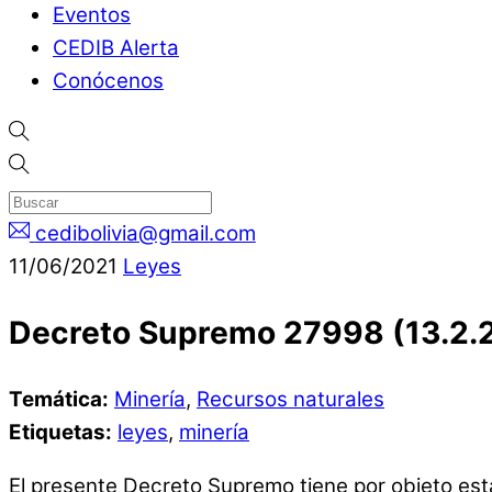
Eventos
CEDIB Alerta
Conócenos
cedibolivia@gmail.com
11
/
06
/
2021
Leyes
Decreto Supremo 27998 (13.2.
Temática:
Minería
,
Recursos naturales
Etiquetas:
leyes
,
minería
El presente Decreto Supremo tiene por objeto estab