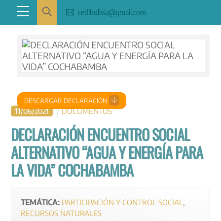
Skip
Menu
cedibolivia@gmail.com
to
content
DESCARGAR DECLARACIÓN
11
/
06
/
2021
DOCUMENTOS
DECLARACIÓN ENCUENTRO SOCIAL
ALTERNATIVO “AGUA Y ENERGÍA PARA
LA VIDA” COCHABAMBA
TEMÁTICA:
PARTICIPACIÓN Y CONTROL SOCIAL
,
RECURSOS NATURALES