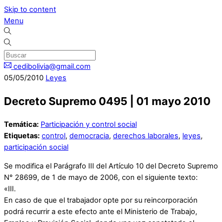
Skip to content
Menu
cedibolivia@gmail.com
05
/
05
/
2010
Leyes
Decreto Supremo 0495 | 01 mayo 2010
Temática:
Participación y control social
Etiquetas:
control
,
democracia
,
derechos laborales
,
leyes
,
participación social
Se modifica el Parágrafo III del Artículo 10 del Decreto Supremo
N° 28699, de 1 de mayo de 2006, con el siguiente texto:
«III.
En caso de que el trabajador opte por su reincorporación
podrá recurrir a este efecto ante el Ministerio de Trabajo,