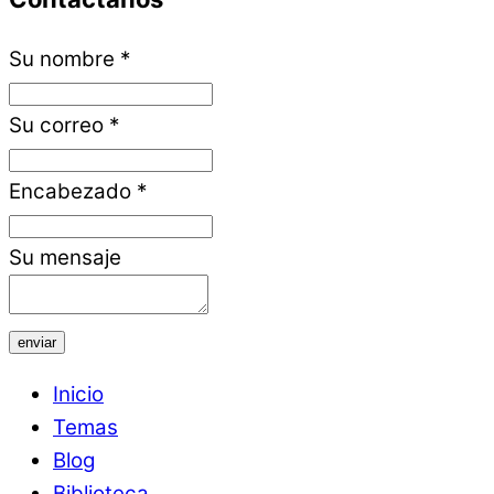
Su nombre
*
Su correo
*
Encabezado
*
Su mensaje
enviar
Inicio
Temas
Blog
Biblioteca