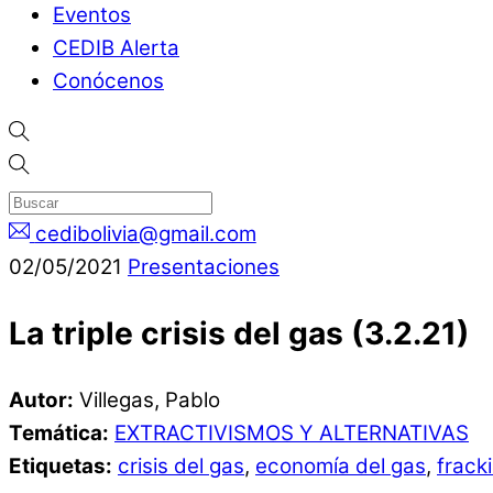
Eventos
CEDIB Alerta
Conócenos
cedibolivia@gmail.com
02
/
05
/
2021
Presentaciones
La triple crisis del gas (3.2.21)
Autor:
Villegas, Pablo
Temática:
EXTRACTIVISMOS Y ALTERNATIVAS
Etiquetas:
crisis del gas
,
economía del gas
,
frack