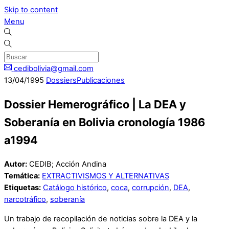
Skip to content
Menu
cedibolivia@gmail.com
13
/
04
/
1995
Dossiers
Publicaciones
Dossier Hemerográfico | La DEA y
Soberanía en Bolivia cronología 1986
a1994
Autor:
CEDIB; Acción Andina
Temática:
EXTRACTIVISMOS Y ALTERNATIVAS
Etiquetas:
Catálogo histórico
,
coca
,
corrupción
,
DEA
,
narcotráfico
,
soberanía
Un trabajo de recopilación de noticias sobre la DEA y la