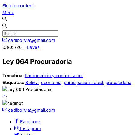
Skip to content
Menu
cedibolivia@gmail.com
03
/
05
/
2011
Leyes
Ley 064 Procuradoria
Temática:
Participación y control social
Etiquetas:
Bolivia
,
economía
,
participación social
,
procuradoria
cedibolivia@gmail.com
Facebook
Instagram