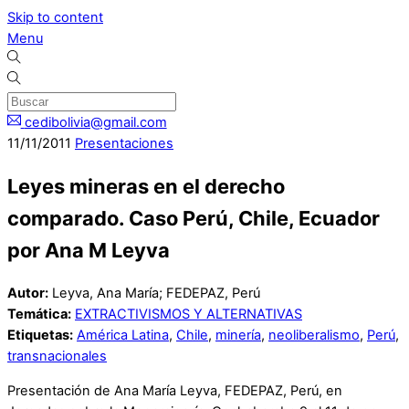
Skip to content
Menu
cedibolivia@gmail.com
11
/
11
/
2011
Presentaciones
Leyes mineras en el derecho
comparado. Caso Perú, Chile, Ecuador
por Ana M Leyva
Autor:
Leyva, Ana María; FEDEPAZ, Perú
Temática:
EXTRACTIVISMOS Y ALTERNATIVAS
Etiquetas:
América Latina
,
Chile
,
minería
,
neoliberalismo
,
Perú
,
transnacionales
Presentación de Ana María Leyva, FEDEPAZ, Perú, en