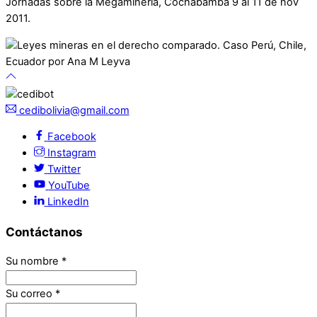
Jornadas sobre la Megaminería, Cochabamba 9 al 11 de nov
2011.
cedibolivia@gmail.com
Facebook
Instagram
Twitter
YouTube
LinkedIn
Contáctanos
Su nombre
*
Su correo
*