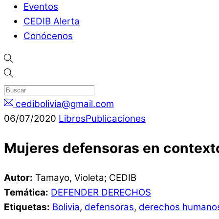
Eventos
CEDIB Alerta
Conócenos
cedibolivia@gmail.com
06
/
07
/
2020
Libros
Publicaciones
Mujeres defensoras en contexto
Autor:
Tamayo, Violeta; CEDIB
Temática:
DEFENDER DERECHOS
Etiquetas:
Bolivia
,
defensoras
,
derechos humano