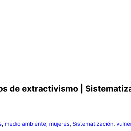
s de extractivismo | Sistemati
s
,
medio ambiente
,
mujeres
,
Sistematización
,
vulne