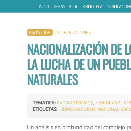
Skip
INICIO
TEMAS
BLOG
BIBLIOTECA
PUBLICACION
to
content
05
/
11
/
2008
PUBLICACIONES
NACIONALIZACIÓN DE 
LA LUCHA DE UN PUEB
NATURALES
TEMÁTICA:
EXTRACTIVISMOS
,
HIDROCARBUROS
ETIQUETAS:
HIDROCARBUROS
,
NACIONALIZACI
Un análisis en profundidad del complejo pr