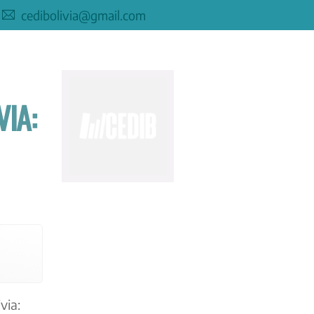
cedibolivia@gmail.com
IA:
via: