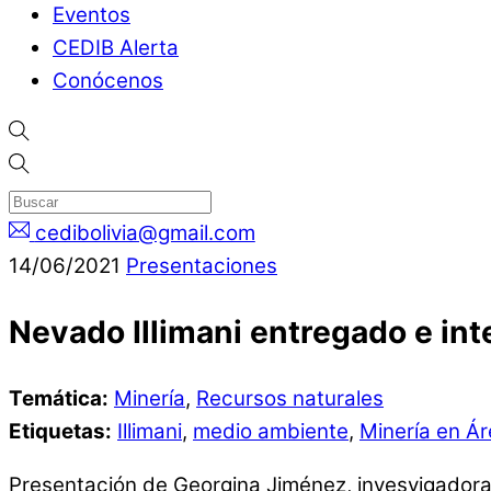
Eventos
CEDIB Alerta
Conócenos
cedibolivia@gmail.com
14
/
06
/
2021
Presentaciones
Nevado Illimani entregado e int
Temática:
Minería
,
Recursos naturales
Etiquetas:
Illimani
,
medio ambiente
,
Minería en Ár
Presentación de Georgina Jiménez, invesyigadora