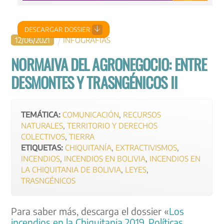
DESCARGAR DOSSIER
12
/
06
/
2021
INFOGRAFÍAS
NORMAIVA DEL AGRONEGOCIO: ENTRE
DESMONTES Y TRASNGÉNICOS II
TEMÁTICA:
COMUNICACIÓN
,
RECURSOS
NATURALES
,
TERRITORIO Y DERECHOS
COLECTIVOS
,
TIERRA
ETIQUETAS:
CHIQUITANÍA
,
EXTRACTIVISMOS
,
INCENDIOS
,
INCENDIOS EN BOLIVIA
,
INCENDIOS EN
LA CHIQUITANIA DE BOLIVIA
,
LEYES
,
TRASNGÉNICOS
Para saber más, descarga el dossier «
Los
incendios en la Chiquitania 2019. Políticas