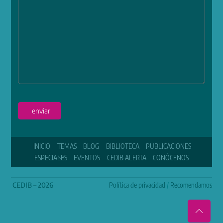
enviar
INICIO
TEMAS
BLOG
BIBLIOTECA
PUBLICACIONES
ESPECIALES
EVENTOS
CEDIB ALERTA
CONÓCENOS
CEDIB – 2026
Política de privacidad
/
Recomendamos