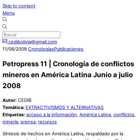
Skip to content
Menu
cedibolivia@gmail.com
11
/
08
/
2008
Cronologías
Publicaciones
Petropress 11 | Cronología de conflictos
mineros en América Latina Junio a julio
2008
Autor:
CEDIB
Temática:
EXTRACTIVISMOS Y ALTERNATIVAS
Etiquetas:
acceso a la información
,
América Latina
,
conflictos
,
minería
,
prensa
,
recursos
Síntesis de hechos en América Latina, respaldado por la