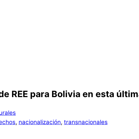
de REE para Bolivia en esta últ
urales
echos
,
nacionalización
,
transnacionales