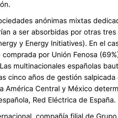
ión.
ociedades anónimas mixtas dedicada
ían a ser absorbidas por otras tr
rgy y Energy Initiatives). En el ca
e comprada por Unión Fenosa (69%)
Las multinacionales españolas bauti
as cinco años de gestión salpicada d
a América Central y México determi
l española, Red Eléctrica de España.
ernacional, compañía filial de Grup