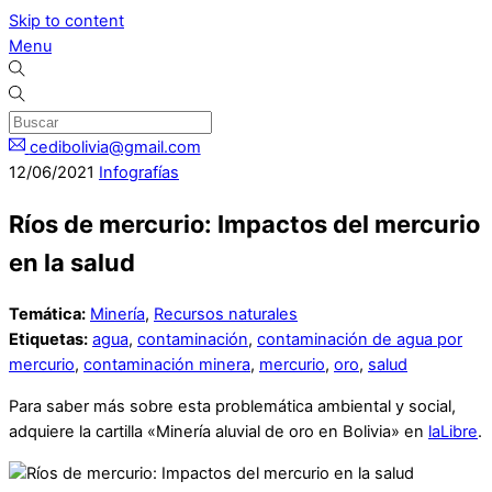
Skip to content
Menu
cedibolivia@gmail.com
12
/
06
/
2021
Infografías
Ríos de mercurio: Impactos del mercurio
en la salud
Temática:
Minería
,
Recursos naturales
Etiquetas:
agua
,
contaminación
,
contaminación de agua por
mercurio
,
contaminación minera
,
mercurio
,
oro
,
salud
Para saber más sobre esta problemática ambiental y social,
adquiere la cartilla «Minería aluvial de oro en Bolivia» en
laLibre
.